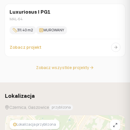
Luxuriosus I PG1
Z poddaszem
MAL-64
311.40
m2
MUROWANY
Zobacz projekt
Zobacz wszystkie projekty
Lokalizacja
Czernica, Gaszowice
przyblizona
Lokalizacja przyblizona