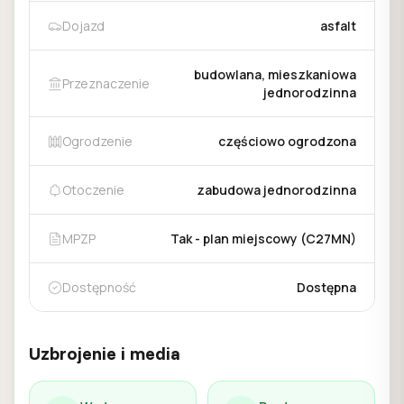
Dojazd
asfalt
budowlana, mieszkaniowa
Przeznaczenie
jednorodzinna
Ogrodzenie
częściowo ogrodzona
Otoczenie
zabudowa jednorodzinna
MPZP
Tak - plan miejscowy (C27MN)
Dostępność
Dostępna
Uzbrojenie i media