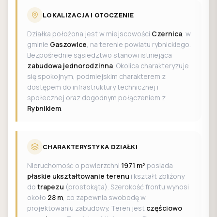
LOKALIZACJA I OTOCZENIE
Działka położona jest w miejscowości
Czernica
, w
gminie
Gaszowice
, na terenie powiatu rybnickiego.
Bezpośrednie sąsiedztwo stanowi istniejąca
zabudowa jednorodzinna
. Okolica charakteryzuje
się spokojnym, podmiejskim charakterem z
dostępem do infrastruktury technicznej i
społecznej oraz dogodnym połączeniem z
Rybnikiem
.
CHARAKTERYSTYKA DZIAŁKI
Nieruchomość o powierzchni
1971 m²
posiada
płaskie ukształtowanie terenu
i kształt zbliżony
do
trapezu
(prostokąta). Szerokość frontu wynosi
około
28 m
, co zapewnia swobodę w
projektowaniu zabudowy. Teren jest
częściowo