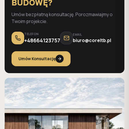
BUDOWĘ?
Umów bezpłatną konsultację. Porozmawiajmy o
Twoim projekcie.
TELEFON
EMAIL
+48664123757
biuro@coreltb.pl
Umów Konsultację