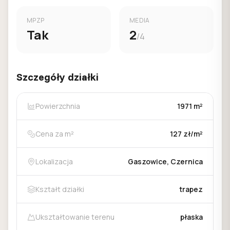
MPZP
MEDIA
Tak
2
/4
Szczegóły działki
Powierzchnia
1971 m²
Cena za m²
127 zł/m²
Lokalizacja
Gaszowice, Czernica
Kształt działki
trapez
Ukształtowanie terenu
płaska