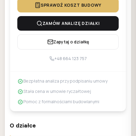
SPRAWDŹ KOSZT BUDOWY
ZAMÓW ANALIZĘ DZIAŁKI
Zapytaj o działkę
+48 664 123 757
Bezpłatna analiza przy podpisaniu umowy
Stała cena w umowie ryczałtowej
Pomoc z formalnościami budowlanymi
O działce