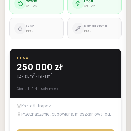
Woda
Prąd
w ulicy
w ulicy
Gaz
Kanalizacja
brak
brak
CENA
250 000
zł
2
2
127
zł/m
·
1971
m
Oferta:
L-R Nieruchomości
Kształt: trapez
Przeznaczenie: budowlana, mieszkaniowa jednorodzinna