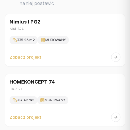
na niej postawić
Nimius I PG2
Z poddaszem
MAL-144
335.28
m2
MUROWANY
Zobacz projekt
HOMEKONCEPT 74
Jednorodzinny
HK-5121
314.42
m2
MUROWANY
Zobacz projekt