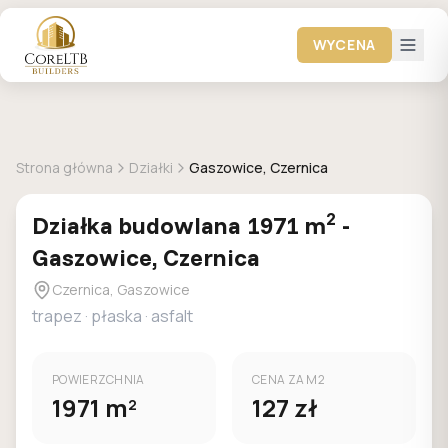
WYCENA
+
12
zdjec
DOSTEPNA
MPZP
Strona główna
Działki
Gaszowice, Czernica
2
Działka
budowlana
1971
m
-
Gaszowice, Czernica
Czernica, Gaszowice
trapez
·
płaska
·
asfalt
POWIERZCHNIA
CENA ZA M2
1971
m
127
zł
2