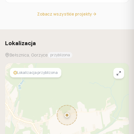
Zobacz wszystkie projekty
Lokalizacja
Bełsznica, Gorzyce
przyblizona
Lokalizacja przyblizona