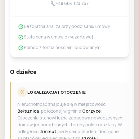
+48 664 123 757
Bezpłatna analiza przy podpisaniu umowy
Stała cena w umowie ryczałtowej
Pomoc z formalnościami budowlanymi
O działce
LOKALIZACJA I OTOCZENIE
Nieruchomość znajduje się w miejscowości
Bełsznica
, położonej w gminie
Gorzyce
.
Otoczenie stanowi luźna zabudowa nowoczesnych
domów jednorodzinnych, tereny polne oraz lasy. W
odległości
5 minut
jazdy samochodem dostępne
są placówki edukacyjne, w tym
szkoła i