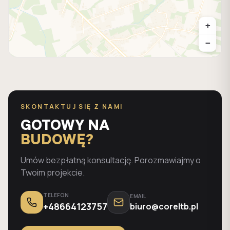
+
−
SKONTAKTUJ SIĘ Z NAMI
GOTOWY NA
BUDOWĘ?
Umów bezpłatną konsultację. Porozmawiajmy o
Twoim projekcie.
TELEFON
EMAIL
+48664123757
biuro@coreltb.pl