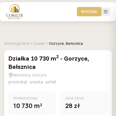
WYCENA
DOSTEPNA
Strona główna
Działki
Gorzyce, Bełsznica
2
Działka
10 730
m
-
Gorzyce,
Bełsznica
Bełsznica, Gorzyce
prostokąt
·
płaska
·
asfalt
POWIERZCHNIA
CENA ZA M2
10 730
m
28
zł
2