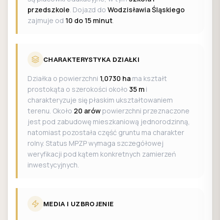
przedszkole
. Dojazd do
Wodzisławia Śląskiego
zajmuje od
10 do 15 minut
.
CHARAKTERYSTYKA DZIAŁKI
Działka o powierzchni
1,0730 ha
ma kształt
prostokąta o szerokości około
35 m
i
charakteryzuje się płaskim ukształtowaniem
terenu. Około
20 arów
powierzchni przeznaczone
jest pod zabudowę mieszkaniową jednorodzinną,
natomiast pozostała część gruntu ma charakter
rolny. Status MPZP wymaga szczegółowej
weryfikacji pod kątem konkretnych zamierzeń
inwestycyjnych.
MEDIA I UZBROJENIE