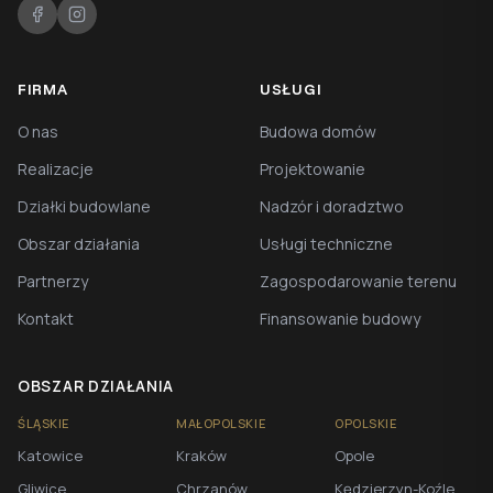
FIRMA
USŁUGI
O nas
Budowa domów
Realizacje
Projektowanie
Działki budowlane
Nadzór i doradztwo
Obszar działania
Usługi techniczne
Partnerzy
Zagospodarowanie terenu
Kontakt
Finansowanie budowy
OBSZAR DZIAŁANIA
ŚLĄSKIE
MAŁOPOLSKIE
OPOLSKIE
Katowice
Kraków
Opole
Gliwice
Chrzanów
Kędzierzyn-Koźle