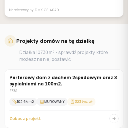
Nr referencyjny:
DMX-GS-4049
Projekty domów na tę działkę
Działka
10730
m² - sprawdź projekty, które
możesz na niej postawić
Parterowy dom z dachem 2spadowym oraz 3
Parterowy
sypialniami na 100m2.
Z381
102.64
m2
MUROWANY
323 tys. zł
Zobacz projekt