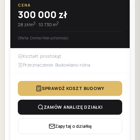
CENA
300 000
zł
2
2
28
zł/m
·
10 730
m
Oferta:
Domex Nieruchomości
Kształt: prostokąt
Przeznaczenie: Budowlano-rolna
SPRAWDŹ KOSZT BUDOWY
ZAMÓW ANALIZĘ DZIAŁKI
Zapytaj o działkę