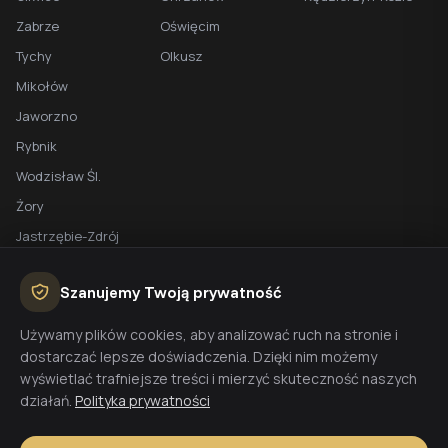
Zabrze
Oświęcim
Tychy
Olkusz
Mikołów
Jaworzno
Rybnik
Wodzisław Śl.
Żory
Jastrzębie-Zdrój
Racibórz
Szanujemy Twoją prywatność
BEZPŁATNA WYCENA
Używamy plików cookies, aby analizować ruch na stronie i
dostarczać lepsze doświadczenia. Dzięki nim możemy
Planujesz budowę domu? Skontaktuj się z nami - przygotujemy
wyświetlać trafniejsze treści i mierzyć skuteczność naszych
wycenę w 48h.
działań.
Polityka prywatności
Wyceń budowę