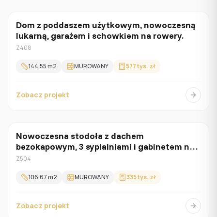
Dom z poddaszem użytkowym, nowoczesną
Z poddaszem
lukarną, garażem i schowkiem na rowery.
Z408
144.55
m2
MUROWANY
577 tys. zł
Zobacz projekt
Nowoczesna stodoła z dachem
Parterowy
bezokapowym, 3 sypialniami i gabinetem na
parterze
Z504
106.67
m2
MUROWANY
335 tys. zł
Zobacz projekt