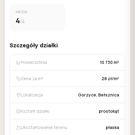
MEDIA
4
/4
Szczegóły działki
Powierzchnia
10 730 m²
Cena za m²
28 zł/m²
Lokalizacja
Gorzyce, Bełsznica
Kształt działki
prostokąt
Ukształtowanie terenu
płaska