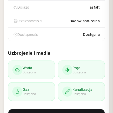
Dojazd
asfalt
Przeznaczenie
Budowlano-rolna
Dostępność
Dostępna
Uzbrojenie i media
Woda
Prąd
Dostępna
Dostępna
Gaz
Kanalizacja
Dostępna
Dostępna